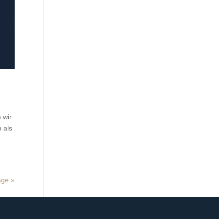
 wir
 als
äge »