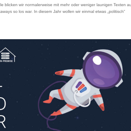
elle blicken wir normalerweise mit mehr oder weniger launigen Texten a
ways so los war. In diesem Jahr wollen wir einmal etwas „politisch“