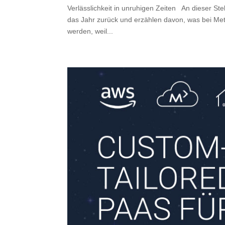
Verlässlichkeit in unruhigen Zeiten An dieser St
das Jahr zurück und erzählen davon, was bei Meta
werden, weil...