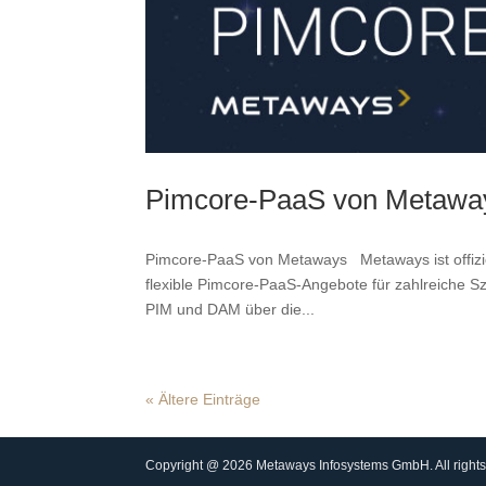
Pimcore-PaaS von Metawa
Pimcore-PaaS von Metaways Metaways ist offizie
flexible Pimcore-PaaS-Angebote für zahlreiche S
PIM und DAM über die...
« Ältere Einträge
Copyright @ 2026 Metaways Infosystems GmbH. All rights